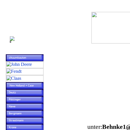
Fra
Mullb
2663
Erre
unter:
Behnke1@